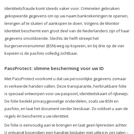
Identiteitsfraude komt steeds vaker voor. Criminelen gebruiken
gekopieerde gegevens om op uw naam bankrekeningen te openen,
leningen af te sluiten of aankopen te doen. Volgens de Monitor
Identiteit beschermt een groot deel van de Nederlanders zijn of haar
gegevens onvoldoende. Slechts de helft streept het
burgerservicenummer (BSN) weg op kopieën, en bij drie op de vier
kopieën is de pasfoto volledig zichtbaar.
PassProtect: slimme bescherming voor uw ID
Met PassProtect voorkomt u dat uw persoonlijke gegevens zomaar
in verkeerde handen vallen. Deze transparante, herbruikbare folie
is speciaal ontworpen voor uw paspoort, identiteitskaart of rijbewijs.
De folie bedekt privacygevoelige onderdelen, zoals uw BSN en
pasfoto, en laat het document verder leesbaar. Zo voldoet u aan de
regels én beschermt u uw identiteit.
De folie is eenvoudig aan te brengen en laat geen lijmresten achter.
U ontvangt bovendien een handige bijsluiter met uitleg in zes talen –