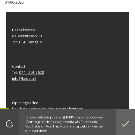
04-06-2025
Bezoekadres
de Wetstraat 51-1
7551 GB Hengelo
Contact
Tel:
074 - 291 7628
info@kesler.nl
Openingstijden
Bekijk de openingstijden van ons kantoor
Onze website plaatst
geen
tracking cookies.
Geïntegreerde (social) media als Facebook,
Kvk nummer 06059175| WFT nummer 12007872|
Disclaimer
|
Privacy
YouTube of AddThis kunnen bij gebruik ervan
Website by DenK Internet Solutions
dat wel doen.