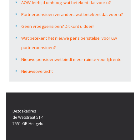
AOW-leeftijd omhoog: wat betekent dat voor u?
Partnerpensioen verandert: wat betekent dat voor u?
Geen vroegpensioen? Dit kunt u doen!
Wat betekent het nieuwe pensioenstelsel voor uw
partnerpensioen?
Nieuwe pensioenwet biedt meer ruimte voor lijfrente
Nieuwsoverzicht
Bezoekadres
de Wetstraat 51-1
7551 GB Hengelo