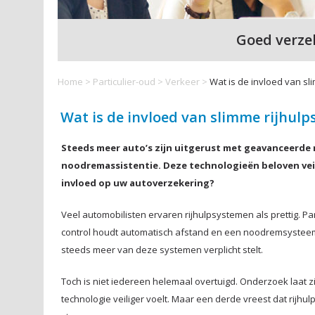
Goed verze
Home
>
Particulier-oud
>
Verkeer
>
Wat is de invloed van s
Wat is de invloed van slimme rijhul
Steeds meer auto’s zijn uitgerust met geavanceerde 
noodremassistentie. Deze technologieën beloven veil
invloed op uw autoverzekering?
Veel automobilisten ervaren rijhulpsystemen als prettig. P
control houdt automatisch afstand en een noodremsysteem
steeds meer van deze systemen verplicht stelt.
Toch is niet iedereen helemaal overtuigd. Onderzoek laat z
technologie veiliger voelt. Maar een derde vreest dat rijhu