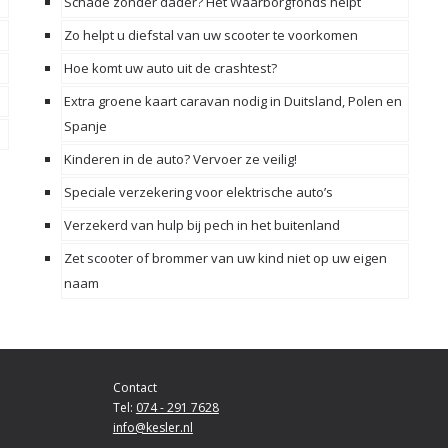
Schade zonder dader? Het Waarborgfonds helpt
Zo helpt u diefstal van uw scooter te voorkomen
Hoe komt uw auto uit de crashtest?
Extra groene kaart caravan nodig in Duitsland, Polen en
Spanje
Kinderen in de auto? Vervoer ze veilig!
Speciale verzekering voor elektrische auto’s
Verzekerd van hulp bij pech in het buitenland
Zet scooter of brommer van uw kind niet op uw eigen
naam
Contact
Tel:
074 - 291 7628
info@kesler.nl