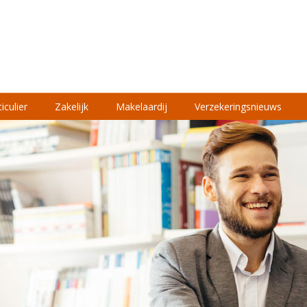
iculier
Zakelijk
Makelaardij
Verzekeringsnieuws