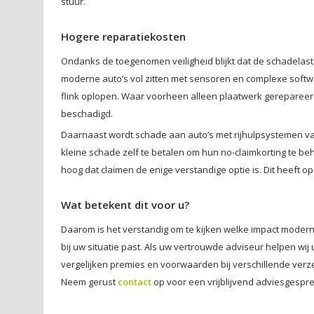
stuur.
Hogere reparatiekosten
Ondanks de toegenomen veiligheid blijkt dat de schadelast 
moderne auto’s vol zitten met sensoren en complexe softw
flink oplopen. Waar voorheen alleen plaatwerk gerepareer
beschadigd.
Daarnaast wordt schade aan auto’s met rijhulpsystemen vak
kleine schade zelf te betalen om hun no-claimkorting te be
hoog dat claimen de enige verstandige optie is. Dit heeft o
Wat betekent dit voor u?
Daarom is het verstandig om te kijken welke impact modern
bij uw situatie past. Als uw vertrouwde adviseur helpen w
vergelijken premies en voorwaarden bij verschillende verze
Neem gerust
contact
op voor een vrijblijvend adviesgespre