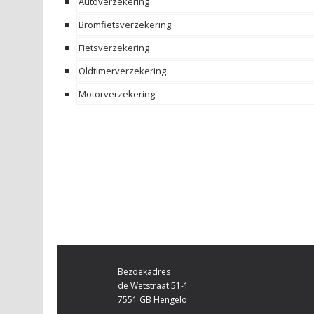
Autoverzekering
Bromfietsverzekering
Fietsverzekering
Oldtimerverzekering
Motorverzekering
Bezoekadres
de Wetstraat 51-1
7551 GB Hengelo