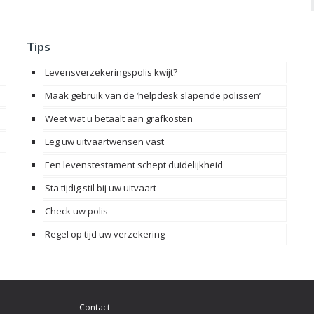
Tips
Levensverzekeringspolis kwijt?
Maak gebruik van de ‘helpdesk slapende polissen’
Weet wat u betaalt aan grafkosten
Leg uw uitvaartwensen vast
Een levenstestament schept duidelijkheid
Sta tijdig stil bij uw uitvaart
Check uw polis
Regel op tijd uw verzekering
Contact