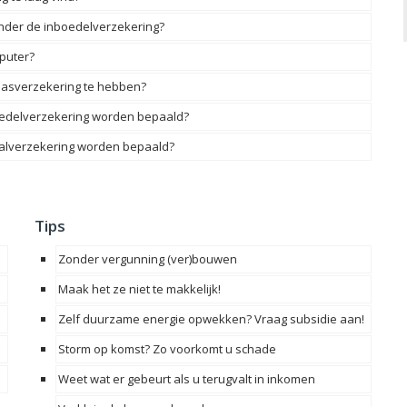
onder de inboedelverzekering?
mputer?
glasverzekering te hebben?
boedelverzekering worden bepaald?
talverzekering worden bepaald?
Tips
Zonder vergunning (ver)bouwen
Maak het ze niet te makkelijk!
Zelf duurzame energie opwekken? Vraag subsidie aan!
Storm op komst? Zo voorkomt u schade
Weet wat er gebeurt als u terugvalt in inkomen