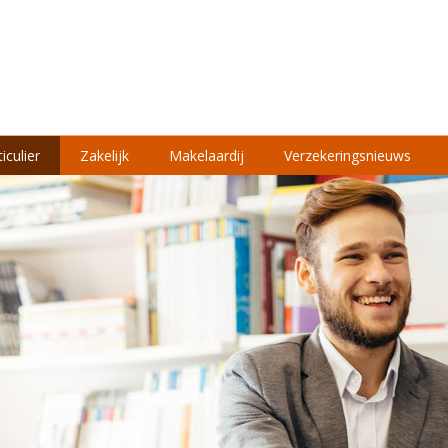
iculier
Zakelijk
Makelaardij
Verzekeringsnieuws