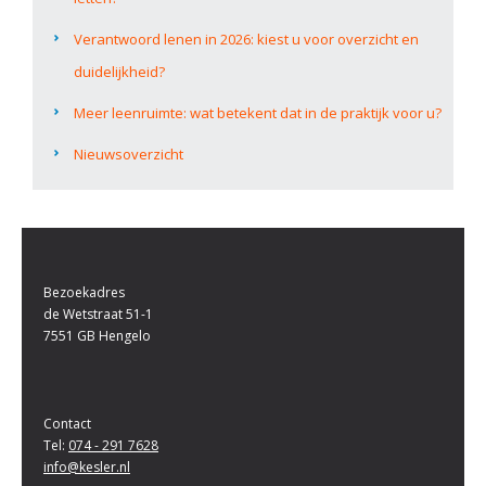
Verantwoord lenen in 2026: kiest u voor overzicht en
duidelijkheid?
Meer leenruimte: wat betekent dat in de praktijk voor u?
Nieuwsoverzicht
Bezoekadres
de Wetstraat 51-1
7551 GB Hengelo
Contact
Tel:
074 - 291 7628
info@kesler.nl