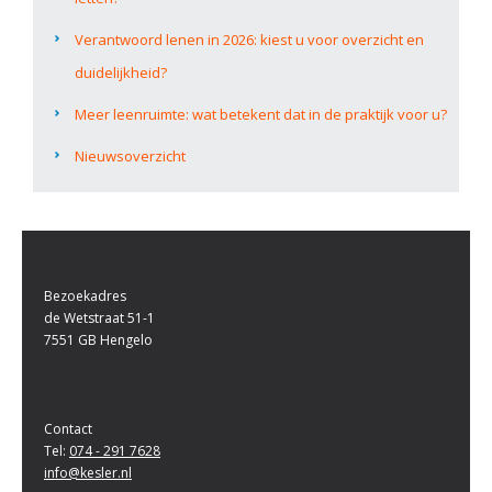
Verantwoord lenen in 2026: kiest u voor overzicht en
duidelijkheid?
Meer leenruimte: wat betekent dat in de praktijk voor u?
Nieuwsoverzicht
Bezoekadres
de Wetstraat 51-1
7551 GB Hengelo
Contact
Tel:
074 - 291 7628
info@kesler.nl