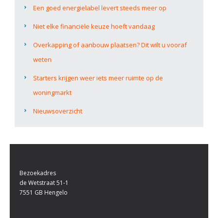
Een goed energielabel levert steeds meer op
Niet elke financiële keuze hoeft vandaag
Overkapping of aanbouw plaatsen? Dit wilt u vooraf
weten
Starters krijgen weer iets meer ruimte op de
woningmarkt
Nieuwsoverzicht
Bezoekadres
de Wetstraat 51-1
7551 GB Hengelo